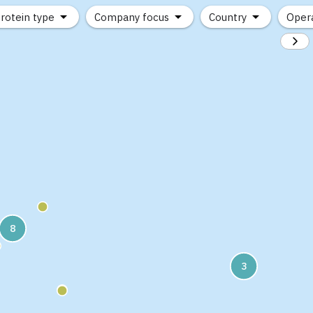
protein type
Company focus
Country
Opera
8
3