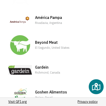
(29)
(23)
(19)
América Pampa
(23)
Rivadavia, Argentina
(17)
(17)
(17)
Beyond Meat
(15)
El Segundo, United States
(14)
(14)
(13)
Gardein
(11)
Richmond, Canada
(14)
(14)
(13)
Goshen Alimentos
(12)
Ibiúna, Brazil
Visit GFI.org
(10)
Privacy policy