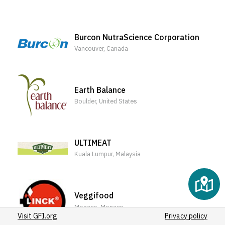
(25)
(19)
(15)
Burcon NutraScience Corporation
(14)
Vancouver, Canada
(19)
(13)
(13)
Earth Balance
(13)
Boulder, United States
(11)
(10)
(10)
ULTIMEAT
(9)
Kuala Lumpur, Malaysia
(7)
(10)
(9)
Veggifood
(8)
Monaco, Monaco
Visit GFI.org
(6)
Privacy policy