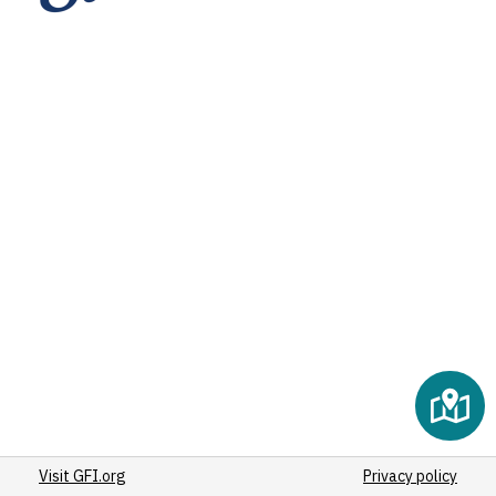
(21)
(15)
(11)
(10)
(15)
(9)
(9)
(9)
(7)
(6)
(6)
(5)
(3)
(6)
(6)
(5)
Visit GFI.org
(4)
Privacy policy