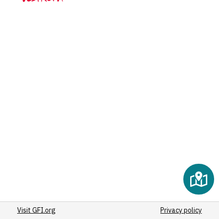
(21)
(15)
(11)
(10)
(15)
(9)
(9)
(9)
(7)
(6)
(6)
(5)
(3)
(6)
(6)
(5)
Visit GFI.org
(4)
Privacy policy