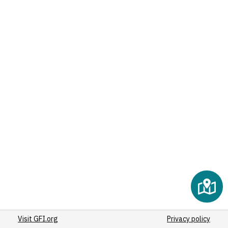
(3)
(1)
(5)
(211)
(1)
(7)
(57)
(1)
(5)
(57)
12
(3)
(1)
(101)
(1)
(141)
(141)
(7)
(7)
Visit GFI.org
Privacy policy