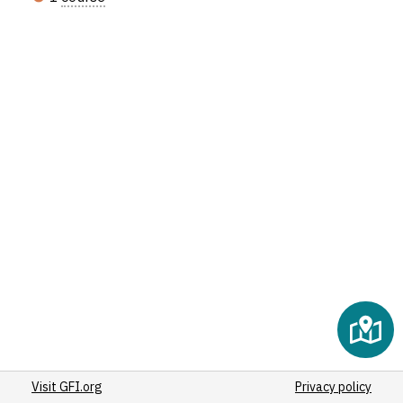
(5)
(7)
(6)
(10)
(52)
(10)
(11)
(11)
(5)
(14)
(4)
(8)
(42)
(25)
(4)
(7)
Visit GFI.org
(9)
Privacy policy