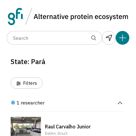
Data layers
(6)
Alternative protein type
Collab
(1)
(1)
(1)
(0)
(1)
(1)
(1)
(1)
(1)
(0)
(1)
(1)
(0)
(0)
State: Pará
(0)
Filters
1 researcher
Raul Carvalho Junior
Belém, Brazil