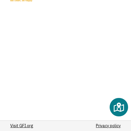
(3)
(5)
(4)
(8)
(50)
(8)
(9)
(9)
(3)
(12)
(6)
(40)
(23)
(2)
(5)
(7)
Visit GFI.org
(11)
Privacy policy