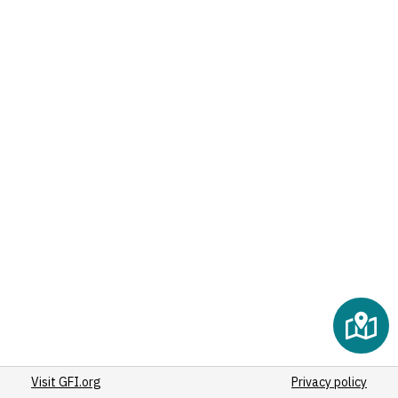
(13)
(15)
(14)
5
(18)
(60)
(18)
(19)
(19)
(13)
(12)
(16)
(50)
(33)
(12)
(15)
(17)
Visit GFI.org
(21)
Privacy policy