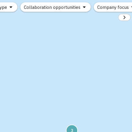
type
Collaboration opportunities
Company focus
(1)
(1)
3