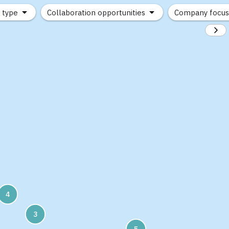
 type
Collaboration opportunities
Company focus
(5)
(4)
4
3