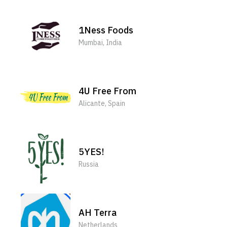
1Ness Foods
Mumbai, India
10
4U Free From
Alicante, Spain
5YES!
Russia
AH Terra
Netherlands