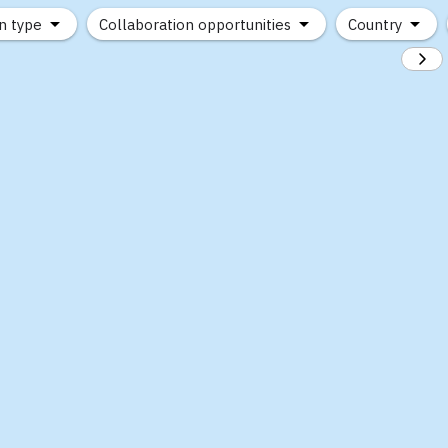
n type
Collaboration opportunities
Country