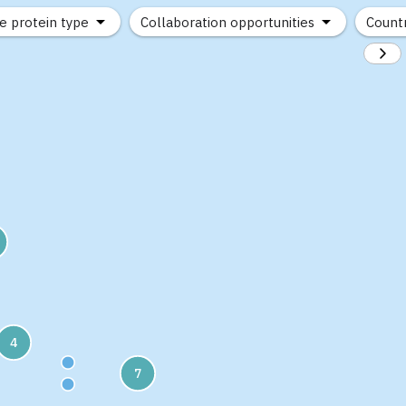
e protein type
Collaboration opportunities
Count
(20)
4
(14)
7