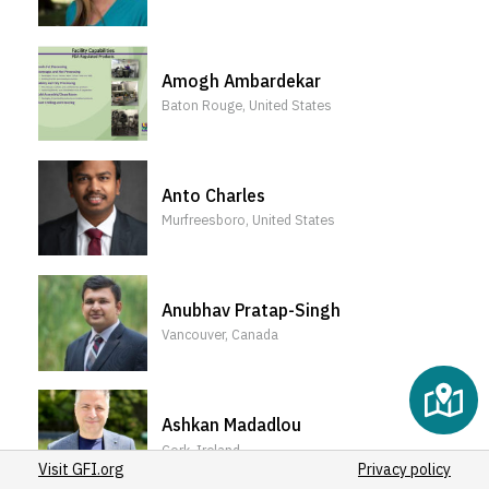
(11)
(4)
(1)
(5)
(4)
(1)
(4)
(2)
(6)
Amogh Ambardekar
9
(1)
(7)
Baton Rouge, United States
(17)
(2)
(1)
Anto Charles
(3)
Murfreesboro, United States
Anubhav Pratap-Singh
Vancouver, Canada
Ashkan Madadlou
Cork, Ireland
Visit GFI.org
Privacy policy