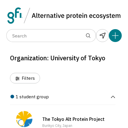
Data layers
(6)
Organization
(1)
Country
(1)
(1)
(67)
(1)
(1)
(1)
(22)
(0)
(2)
(0)
(2)
(0)
(2)
(0)
(2)
Organization: University of Tokyo
(0)
(2)
(2)
(3)
Filters
(2)
(2)
(2)
1 student group
(2)
(2)
(2)
The Tokyo Alt Protein Project
(2)
Bunkyo City, Japan