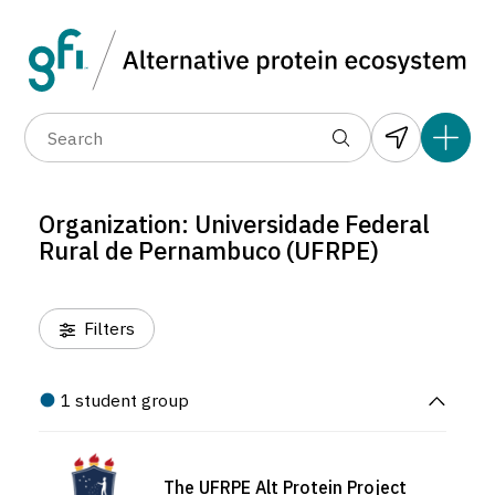
Data layers
(6)
Organization
(1)
Country
(1)
(1)
(67)
(1)
(1)
(1)
(22)
(0)
(2)
(0)
(2)
(0)
(2)
(0)
(2)
Organization: Universidade Federal
(0)
Rural de Pernambuco (UFRPE)
(2)
(2)
(3)
Filters
(2)
(2)
(2)
1 student group
(2)
(2)
(2)
The UFRPE Alt Protein Project