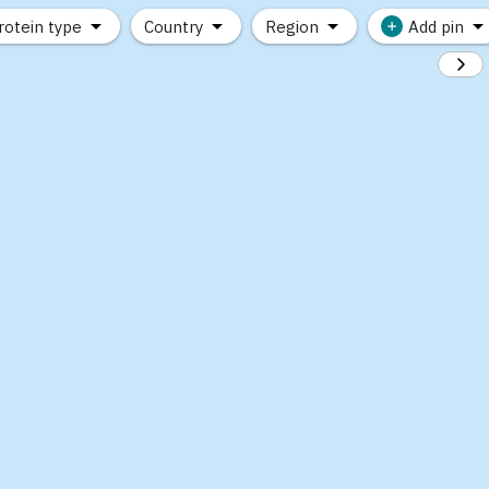
rotein type
Country
Region
Add pin