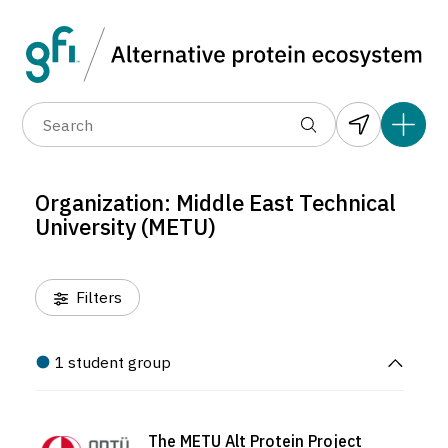
Data layers
(6)
Organization
(1)
Country
(1)
(67)
(1)
(1)
(1)
(1)
(22)
(0)
(2)
(0)
(2)
(0)
(2)
(0)
(2)
Organization: Middle East Technical
(0)
(2)
University (METU)
(2)
(3)
(2)
Filters
(2)
(2)
(2)
1 student group
(2)
(2)
(2)
The METU Alt Protein Project