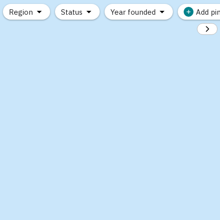
Region
Status
Year founded
Add pi