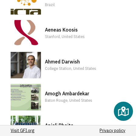
(2)
Brazil
(1)
(1)
Aeneas Koosis
Stanford, United States
Ahmed Darwish
College Station, United States
Amogh Ambardekar
Baton Rouge, United States
Anjali Bhoite
Visit GFI.org
Privacy policy
Kadamwak Wasti, India