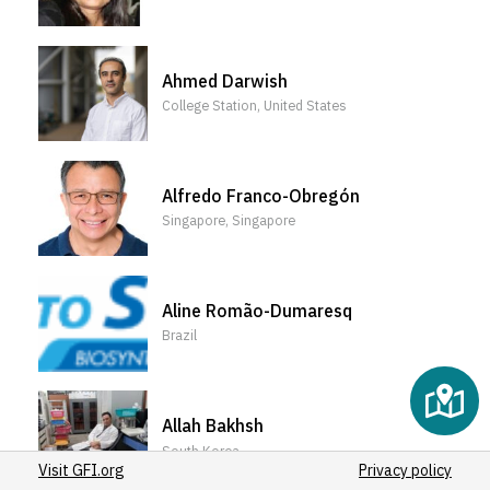
(6)
(129)
(1)
(15)
5
(8)
(1)
(1)
(403)
8
(1)
(138)
(8)
Ahmed Darwish
32
(1)
(126)
(20)
College Station, United States
(16)
(2)
(192)
(1)
(148)
(2)
(208)
Alfredo Franco-Obregón
(1)
(152)
Singapore, Singapore
(1)
(218)
(143)
(3)
(24)
(188)
Aline Romão-Dumaresq
(176)
Brazil
Allah Bakhsh
South Korea
Visit GFI.org
Privacy policy