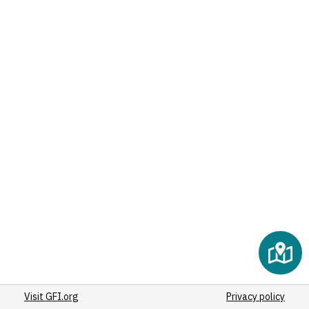
(24)
(2)
(25)
(28)
(23)
(37)
(59)
(111)
(23)
(30)
(23)
(23)
(24)
(129)
(28)
(25)
(30)
Visit GFI.org
(98)
Privacy policy