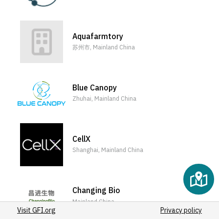
(27)
(28)
(31)
Aquafarmtory
5
(26)
苏州市, Mainland China
(40)
(62)
(114)
Blue Canopy
(26)
Zhuhai, Mainland China
(33)
(26)
(26)
CellX
(27)
Shanghai, Mainland China
(132)
(31)
(28)
Changing Bio
(33)
Mainland China
Visit GFI.org
(101)
Privacy policy