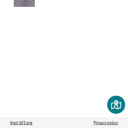
(3)
(5)
(8)
(3)
(17)
(39)
(91)
(3)
(10)
(3)
(3)
(4)
(109)
(8)
(5)
(10)
Visit GFI.org
(78)
Privacy policy