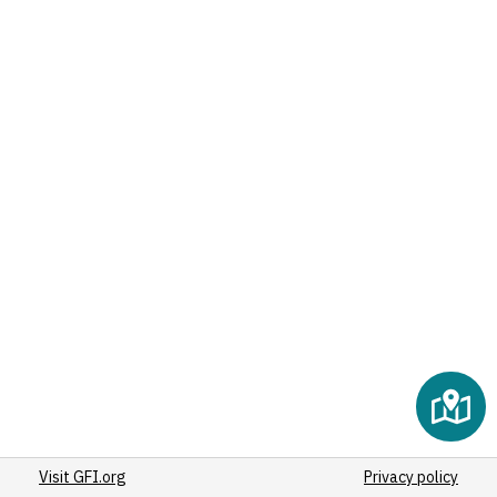
(12)
(13)
(16)
(11)
(25)
(47)
(99)
(11)
(11)
(11)
(12)
5
(117)
(16)
(13)
(18)
(86)
Visit GFI.org
(58)
Privacy policy