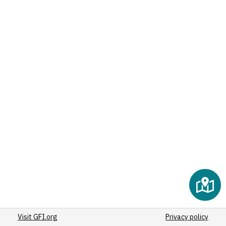
(6)
(9)
(4)
(18)
(40)
(92)
(4)
(11)
(4)
(4)
(5)
(110)
(9)
(6)
(11)
(79)
Visit GFI.org
(51)
Privacy policy