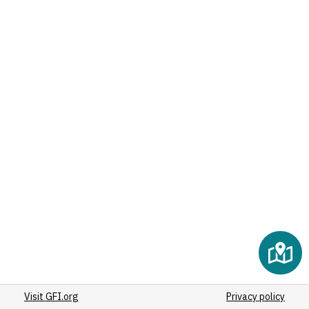
(13)
(16)
(11)
(25)
(47)
(99)
(11)
(18)
(11)
(11)
(12)
(117)
(16)
(13)
(18)
(86)
Visit GFI.org
(58)
Privacy policy