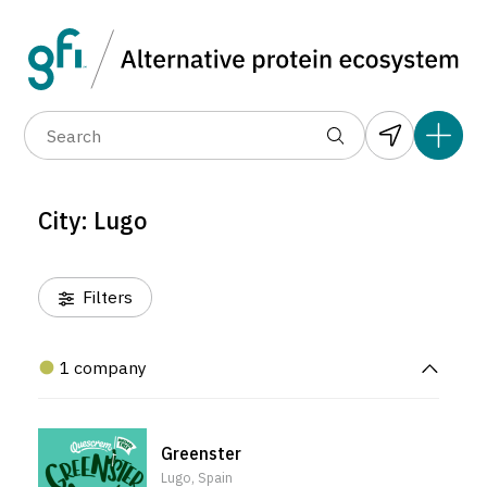
Data layers
(6)
Alternative protein type
Compa
(1)
(1)
(1)
(1)
(1)
(1)
(1)
(0)
(1)
(1)
(0)
(0)
(0)
City: Lugo
(0)
Filters
1 company
Greenster
Lugo, Spain