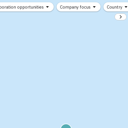
boration opportunities
Company focus
Country
(2)
(1)