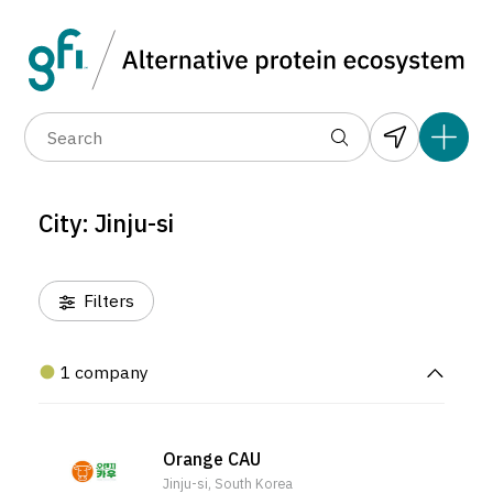
Data layers
(6)
Alternative protein type
Compa
(1)
(1)
(1)
(1)
(1)
(1)
(0)
(1)
(1)
(1)
(1)
(1)
(0)
(1)
(0)
(0)
City: Jinju-si
(0)
Filters
1 company
Orange CAU
Jinju-si, South Korea