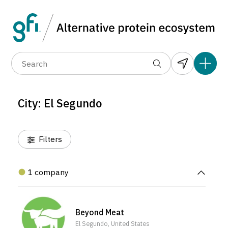
Data layers
(6)
Alternative protein type
Compa
(1)
(1)
(1)
(1)
(1)
(1)
(0)
(1)
(1)
(1)
(1)
(1)
(0)
(1)
(1)
(0)
(1)
(0)
City: El Segundo
(0)
Filters
1 company
Beyond Meat
El Segundo, United States